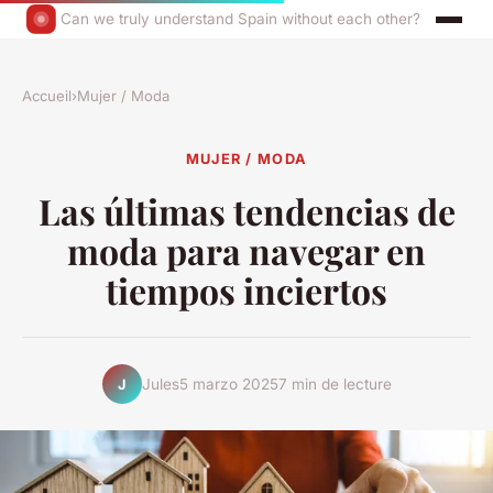
Can we truly understand Spain without each other?
Accueil
›
Mujer / Moda
MUJER / MODA
Las últimas tendencias de
moda para navegar en
tiempos inciertos
Jules
5 marzo 2025
7 min de lecture
J