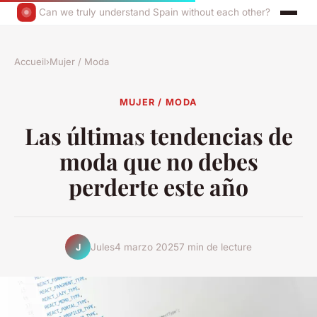
Can we truly understand Spain without each other?
Accueil
›
Mujer / Moda
MUJER / MODA
Las últimas tendencias de
moda que no debes
perderte este año
Jules
4 marzo 2025
7 min de lecture
J