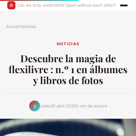
Can we truly understand Spain without each other?
Accueil
›
Noticias
NOTICIAS
Descubre la magia de
flexilivre : n.º 1 en álbumes
y libros de fotos
Jules
29 abril 2025
5 min de lecture
J