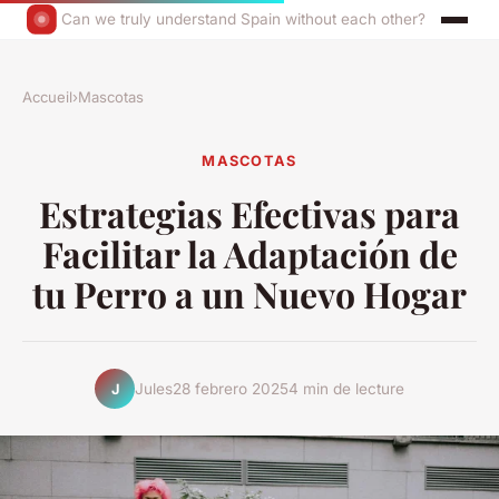
Can we truly understand Spain without each other?
Accueil
›
Mascotas
MASCOTAS
Estrategias Efectivas para
Facilitar la Adaptación de
tu Perro a un Nuevo Hogar
Jules
28 febrero 2025
4 min de lecture
J